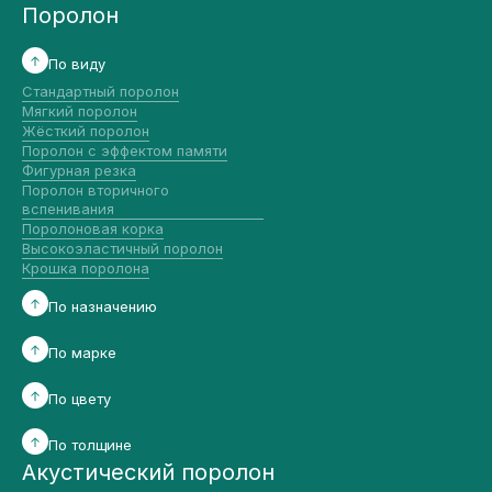
Поролон
По виду
Стандартный поролон
Мягкий поролон
Жёсткий поролон
Поролон с эффектом памяти
Фигурная резка
Поролон вторичного
вспенивания
Поролоновая корка
Высокоэластичный поролон
Крошка поролона
По назначению
По марке
По цвету
По толщине
Акустический поролон