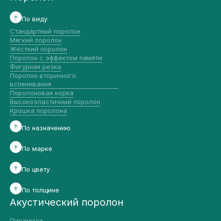
По виду
Стандартный поролон
Мягкий поролон
Жёсткий поролон
Поролон с эффектом памяти
Фигурная резка
Поролон вторичного
вспенивания
Поролоновая корка
Высокоэластичный поролон
Крошка поролона
По назначению
По марке
По цвету
По толщине
Акустический поролон
Пирамида