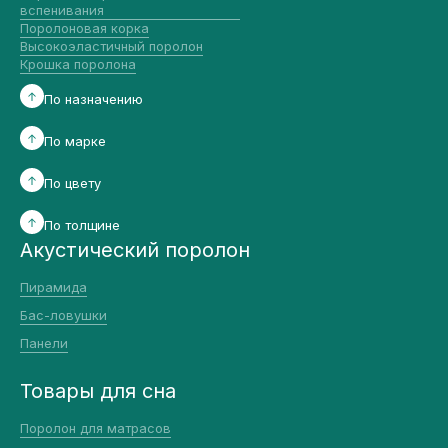
вспенивания
Поролоновая корка
Высокоэластичный поролон
Крошка поролона
По назначению
По марке
По цвету
По толщине
Акустический поролон
Пирамида
Бас-ловушки
Панели
Товары для сна
Поролон для матрасов